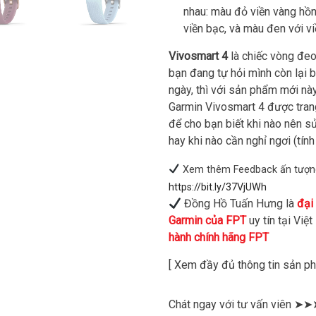
nhau: màu đỏ viền vàng hồn
viền bạc, và màu đen với v
Vivosmart 4
là chiếc vòng đeo
bạn đang tự hỏi mình còn lại b
ngày, thì với sản phẩm mới này 
Garmin Vivosmart 4 được trang
để cho bạn biết khi nào nên 
hay khi nào cần nghỉ ngơi (tín
Xem thêm Feedback ấn tượng 
https://bit.ly/37VjUWh
Đồng Hồ Tuấn Hưng là
đại
Garmin của FPT
uy tín tại Việ
hành chính hãng FPT
[ Xem đầy đủ thông tin sản 
Chát ngay với tư vấn viên ➤➤