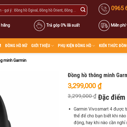
0965 
 hãng
Trả góp 0% lãi suất
Miễn phí
M
ĐỒNG HỒ NỮ
GIỚI THIỆU
PHỤ KIỆN ĐỒNG HỒ
KIẾN THỨC ĐỒN
ng minh Garmin
Đồng hồ thông minh Garm
3,299,000
₫
3,299,000
₫
Đặc điểm 
Garmin Vivosmart 4 được tr
thể để cho bạn biết khi n
động, hay khi nào cần nghỉ 