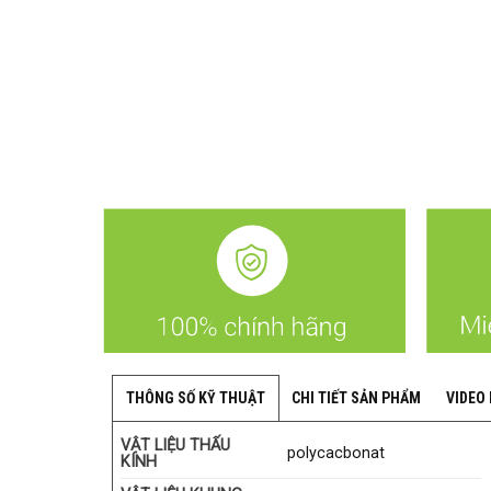
CHI TIẾT SẢN PHẨM
VIDEO
THÔNG SỐ KỸ THUẬT
VẬT LIỆU THẤU
polycacbonat
KÍNH