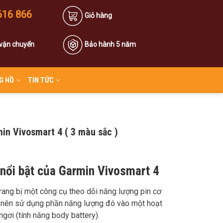
616 866
Giỏ hàng
 vận chuyển
Bảo hành 5 năm
G HỒ
TIN TỨC
in Vivosmart 4 ( 3 màu sắc )
nổi bật của Garmin Vivosmart 4
ang bị một công cụ theo dõi năng lượng pin cơ
ào nên sử dụng phần năng lượng đó vào một hoạt
ngơi (tính năng body battery).