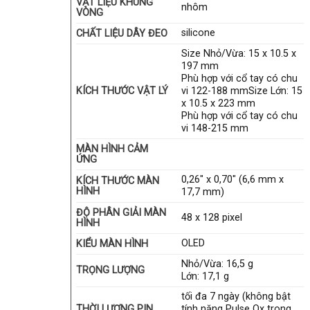
VẬT LIỆU KHUNG
nhôm
VÒNG
silicone
CHẤT LIỆU DÂY ĐEO
Size Nhỏ/Vừa: 15 x 10.5 x
197 mm
Phù hợp với cổ tay có chu
KÍCH THƯỚC VẬT LÝ
vi 122-188 mmSize Lớn: 15
x 10.5 x 223 mm
Phù hợp với cổ tay có chu
vi 148-215 mm
MÀN HÌNH CẢM
ỨNG
0,26″ x 0,70″ (6,6 mm x
KÍCH THƯỚC MÀN
HÌNH
17,7 mm)
ĐỘ PHÂN GIẢI MÀN
48 x 128 pixel
HÌNH
OLED
KIỂU MÀN HÌNH
Nhỏ/Vừa: 16,5 g
TRỌNG LƯỢNG
Lớn: 17,1 g
tối đa 7 ngày (không bật
THỜI LƯỢNG PIN
tính năng Pulse Ox trong