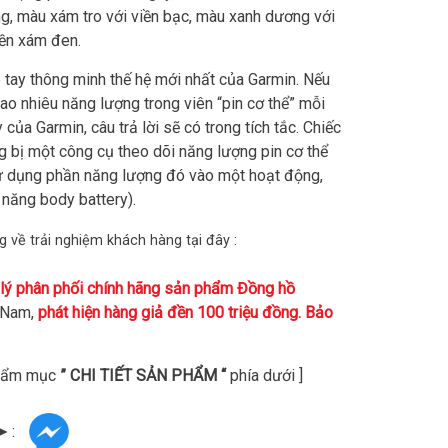
g, màu xám tro với viền bạc, màu xanh dương với
iền xám đen.
 tay thông minh thế hệ mới nhất của Garmin. Nếu
ao nhiêu năng lượng trong viên “pin cơ thể” mỗi
của Garmin, câu trả lời sẽ có trong tích tắc. Chiếc
 bị một công cụ theo dõi năng lượng pin cơ thể
sử dụng phần năng lượng đó vào một hoạt động,
h năng body battery).
về trải nghiệm khách hàng tại đây :
 lý phân phối chính hãng sản phẩm Đồng hồ
t Nam,
phát hiện hàng giả đền 100 triệu đồng. Bảo
phẩm mục
” CHI TIẾT SẢN PHẨM “
phía dưới ]
➤ :