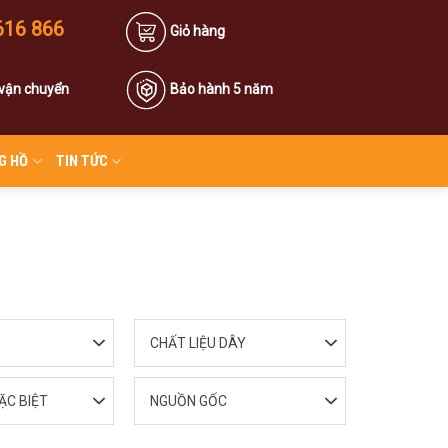
616 866
Giỏ hàng
 vận chuyển
Bảo hành 5 năm
G HỒ
TIN TỨC
CHẤT LIỆU DÂY
ẶC BIỆT
NGUỒN GỐC