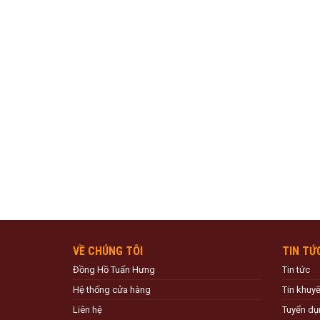
VỀ CHÚNG TÔI
TIN TỨ
Đồng Hồ Tuấn Hưng
Tin tức
Hệ thống cửa hàng
Tin khuy
Liên hệ
Tuyển dụ