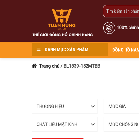
Skip
to
content
100% chính
DANH MỤC SẢN PHẨM
ĐỒNG HỒ NA
Trang chủ
/
BL1839-152MTBB
THƯƠNG HIỆU
MỨC GIÁ
CHẤT LIỆU MẶT KÍNH
MỨC CHỐNG N