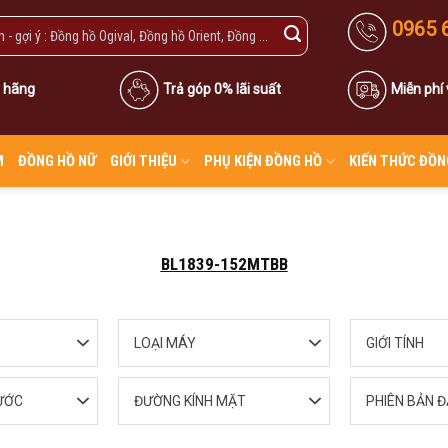
0965 
 hãng
Trả góp 0% lãi suất
Miễn phí
M
ĐỒNG HỒ NỮ
GIỚI THIỆU
PHỤ KIỆN ĐỒNG HỒ
KIẾN THỨC ĐỒN
BL1839-152MTBB
LOẠI MÁY
GIỚI TÍNH
ƯỚC
ĐƯỜNG KÍNH MẶT
PHIÊN BẢN Đ