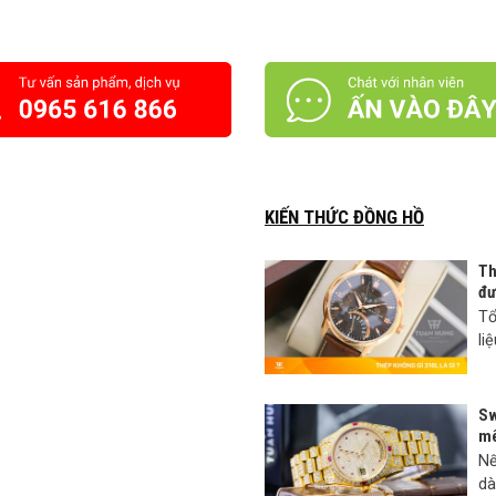
KIẾN THỨC ĐỒNG HỒ
Th
đư
Tổ
li
Sw
mê
Nế
dà