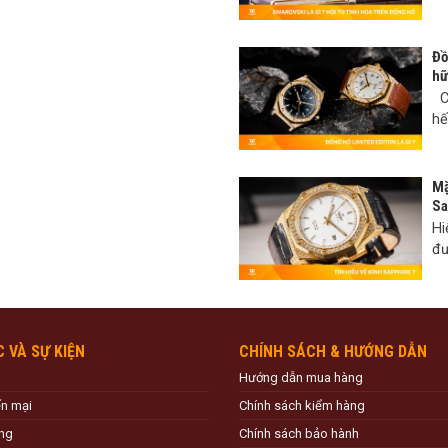
Đồ
hữ
Có
hế
Mặ
Sa
Hi
đư
C VÀ SỰ KIỆN
CHÍNH SÁCH & HƯỚNG DẪN
Hướng dẫn mua hàng
ến mại
Chính sách kiểm hàng
ng
Chính sách bảo hành