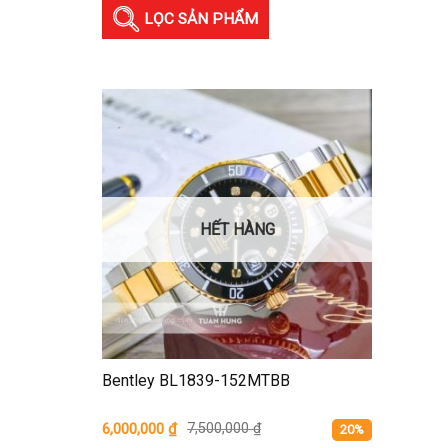
LỌC SẢN PHẨM
HẾT HÀNG
Bentley BL1839-152MTBB
6,000,000
₫
7,500,000
₫
20%