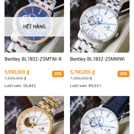
HẾT HÀNG
Bentley BL1832-25MTNI-R
Bentley BL1832-25MWWI
5,990,000
₫
5,790,000
₫
20%
20%
7,500,000
₫
7,200,000
₫
Lượt xem: 56,842
Lượt xem: 89,631