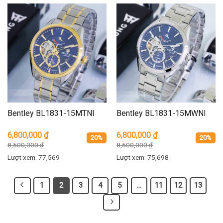
Bentley BL1831-15MTNI
Bentley BL1831-15MWNI
6,800,000
₫
6,800,000
₫
20%
20%
8,500,000
₫
8,500,000
₫
Lượt xem: 77,569
Lượt xem: 75,698
1
2
3
4
5
…
11
12
13