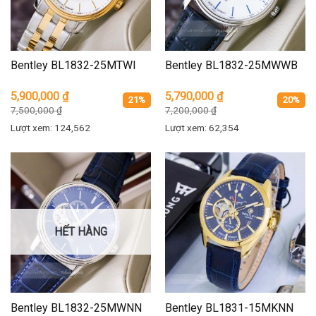
Bentley BL1832-25MTWI
Bentley BL1832-25MWWB
5,900,000
₫
5,790,000
₫
21%
20%
7,500,000
₫
7,200,000
₫
Lượt xem: 124,562
Lượt xem: 62,354
HẾT HÀNG
Bentley BL1832-25MWNN
Bentley BL1831-15MKNN