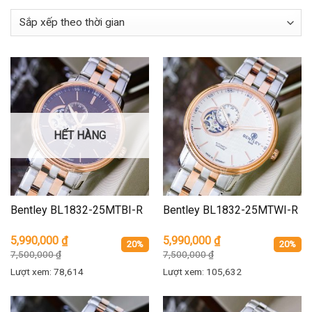
HẾT HÀNG
Bentley BL1832-25MTBI-R
Bentley BL1832-25MTWI-R
5,990,000
₫
5,990,000
₫
20%
20%
7,500,000
₫
7,500,000
₫
Lượt xem: 78,614
Lượt xem: 105,632