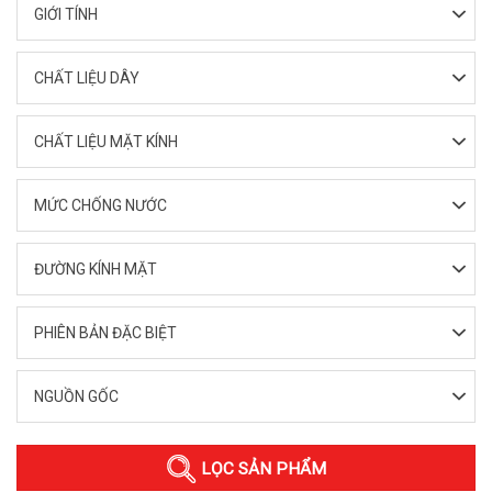
GIỚI TÍNH
CHẤT LIỆU DÂY
CHẤT LIỆU MẶT KÍNH
MỨC CHỐNG NƯỚC
ĐƯỜNG KÍNH MẶT
PHIÊN BẢN ĐẶC BIỆT
NGUỒN GỐC
LỌC SẢN PHẨM