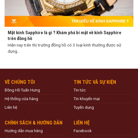
Mặt kính Sapphire là gì ? Khám phá bí mật về kính Sapphire
trên đồng hồ
Hiện nay trên thị trường đồng hồ có 3 loại kính thường được sử
dụng...
VỀ CHÚNG TÔI
TIN TỨC VÀ SỰ KIỆN
Đồng Hồ Tuấn Hưng
Tin tức
Hệ thống cửa hàng
Tin khuyến mại
Liên hệ
Tuyển dụng
CHÍNH SÁCH & HƯỚNG DẪN
LIÊN HỆ
Hướng dẫn mua hàng
Facebook