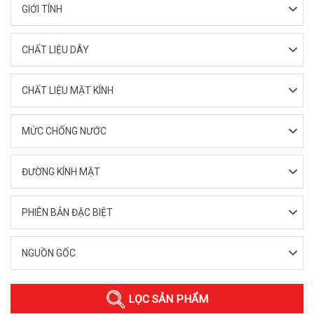
GIỚI TÍNH
CHẤT LIỆU DÂY
CHẤT LIỆU MẶT KÍNH
MỨC CHỐNG NƯỚC
ĐƯỜNG KÍNH MẶT
PHIÊN BẢN ĐẶC BIỆT
NGUỒN GỐC
LỌC SẢN PHẨM