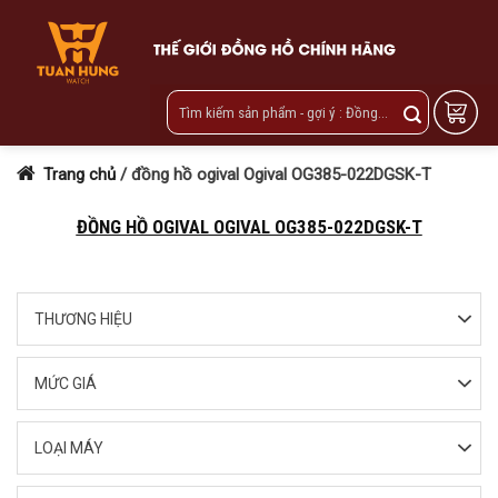
Skip
to
content
Trang chủ
/
đồng hồ ogival Ogival OG385-022DGSK-T
ĐỒNG HỒ OGIVAL OGIVAL OG385-022DGSK-T
THƯƠNG HIỆU
MỨC GIÁ
LOẠI MÁY