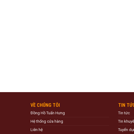
VỀ CHÚNG TÔI
TIN TỨ
Đồng Hồ Tuấn Hưng
Tin tức
Hệ thống cửa hàng
Tin khuy
Liên hệ
Tuyển dụ