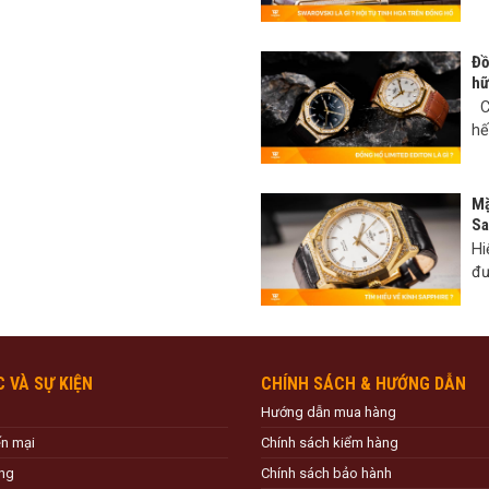
Đồ
hữ
Có
hế
Mặ
Sa
Hi
đư
C VÀ SỰ KIỆN
CHÍNH SÁCH & HƯỚNG DẪN
Hướng dẫn mua hàng
ến mại
Chính sách kiểm hàng
ng
Chính sách bảo hành