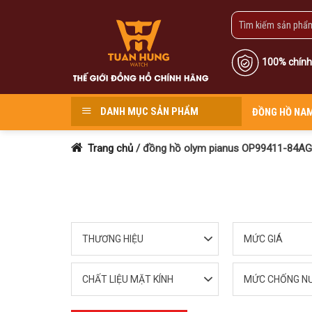
Skip
to
content
100% chính
DANH MỤC SẢN PHẨM
ĐỒNG HỒ NA
Trang chủ
/
đồng hồ olym pianus OP99411-84AG
THƯƠNG HIỆU
MỨC GIÁ
CHẤT LIỆU MẶT KÍNH
MỨC CHỐNG N