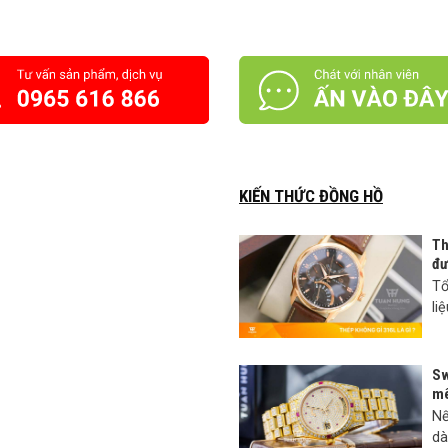
KIẾN THỨC ĐỒNG HỒ
Th
đư
Tổ
li
Sw
mê
Nế
dà