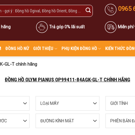
0965 
 hãng
Trả góp 0% lãi suất
Miễn phí
M
ĐỒNG HỒ NỮ
GIỚI THIỆU
PHỤ KIỆN ĐỒNG HỒ
KIẾN THỨC ĐỒN
K-GL-T chính hãng
ĐỒNG HỒ OLYM PIANUS OP99411-84AGK-GL-T CHÍNH HÃNG
LOẠI MÁY
GIỚI TÍNH
ƯỚC
ĐƯỜNG KÍNH MẶT
PHIÊN BẢN Đ