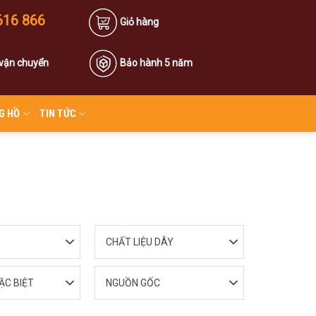
616 866
Giỏ hàng
 vận chuyển
Bảo hành 5 năm
G HỒ
TIN TỨC
CHẤT LIỆU DÂY
ẶC BIỆT
NGUỒN GỐC