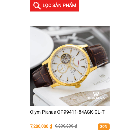
LỌC SẢN PHẨM
Olym Pianus OP99411-84AGK-GL-T
7,200,000
₫
9,000,000
₫
20%