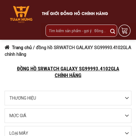
Skip
to
content
Trang chủ
/
đồng hồ SRWATCH GALAXY SG99993.4102GLA
chính hãng
ĐỒNG HỒ SRWATCH GALAXY SG99993.4102GLA
CHÍNH HÃNG
THƯƠNG HIỆU
MỨC GIÁ
LOẠI MÁY