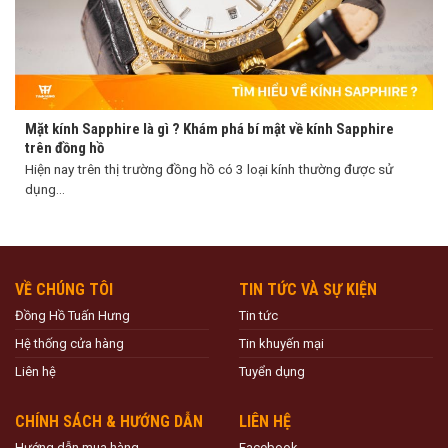
Mặt kính Sapphire là gì ? Khám phá bí mật về kính Sapphire
trên đồng hồ
Hiện nay trên thị trường đồng hồ có 3 loại kính thường được sử
dụng...
VỀ CHÚNG TÔI
TIN TỨC VÀ SỰ KIỆN
Đồng Hồ Tuấn Hưng
Tin tức
Hệ thống cửa hàng
Tin khuyến mại
Liên hệ
Tuyển dụng
CHÍNH SÁCH & HƯỚNG DẪN
LIÊN HỆ
Hướng dẫn mua hàng
Facebook