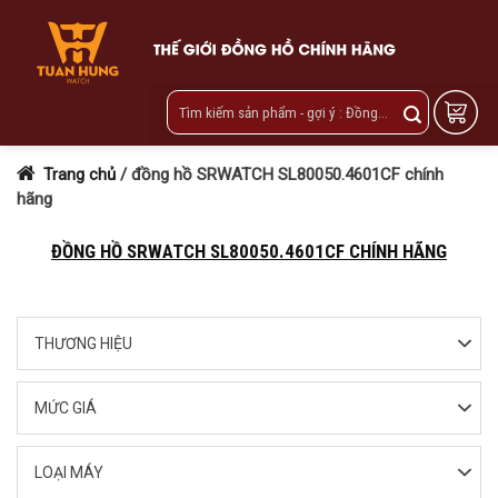
Skip
to
content
Trang chủ
/
đồng hồ SRWATCH SL80050.4601CF chính
hãng
ĐỒNG HỒ SRWATCH SL80050.4601CF CHÍNH HÃNG
THƯƠNG HIỆU
MỨC GIÁ
LOẠI MÁY