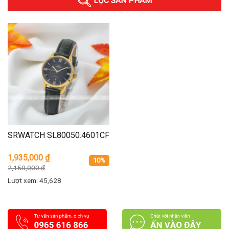
LỌC SẢN PHẨM
SRWATCH SL80050.4601CF
1,935,000
₫
10%
2,150,000
₫
Lượt xem: 45,628