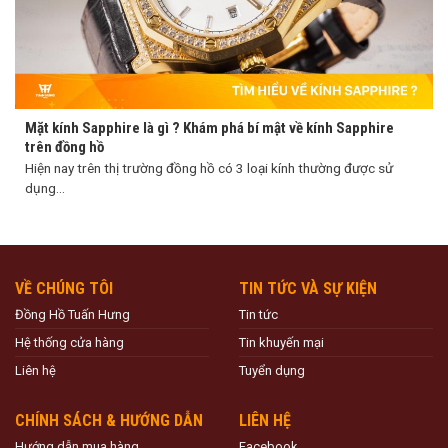
Mặt kính Sapphire là gì ? Khám phá bí mật về kính Sapphire
trên đồng hồ
Hiện nay trên thị trường đồng hồ có 3 loại kính thường được sử
dụng...
VỀ CHÚNG TÔI
TIN TỨC VÀ SỰ KIỆN
Đồng Hồ Tuấn Hưng
Tin tức
Hệ thống cửa hàng
Tin khuyến mại
Liên hệ
Tuyển dụng
CHÍNH SÁCH & HƯỚNG DẪN
LIÊN HỆ
Hướng dẫn mua hàng
Facebook