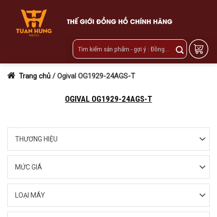
Skip
to
content
Trang chủ
/
Ogival OG1929-24AGS-T
OGIVAL OG1929-24AGS-T
THƯƠNG HIỆU
MỨC GIÁ
LOẠI MÁY