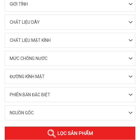
GIỚI TÍNH
CHẤT LIỆU DÂY
CHẤT LIỆU MẶT KÍNH
MỨC CHỐNG NƯỚC
ĐƯỜNG KÍNH MẶT
PHIÊN BẢN ĐẶC BIỆT
NGUỒN GỐC
LỌC SẢN PHẨM