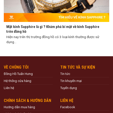
Mặt kính Sapphire là gì ? Khám phá bí mật về kính Sapphire
trên đồng hồ
Hiện nay trên thị trường đồng hồ có 3 loại kính thường được sử
dụng...
VỀ CHÚNG TÔI
TIN TỨC VÀ SỰ KIỆN
Đồng Hồ Tuấn Hưng
Tin tức
Hệ thống cửa hàng
Tin khuyến mại
Liên hệ
Tuyển dụng
CHÍNH SÁCH & HƯỚNG DẪN
LIÊN HỆ
Hướng dẫn mua hàng
Facebook