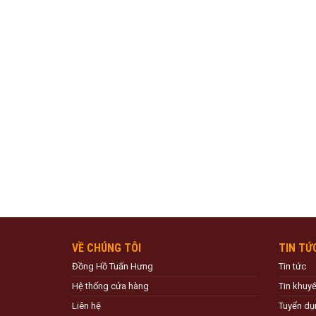
VỀ CHÚNG TÔI
TIN TỨ
Đồng Hồ Tuấn Hưng
Tin tức
Hệ thống cửa hàng
Tin khuy
Liên hệ
Tuyển dụ