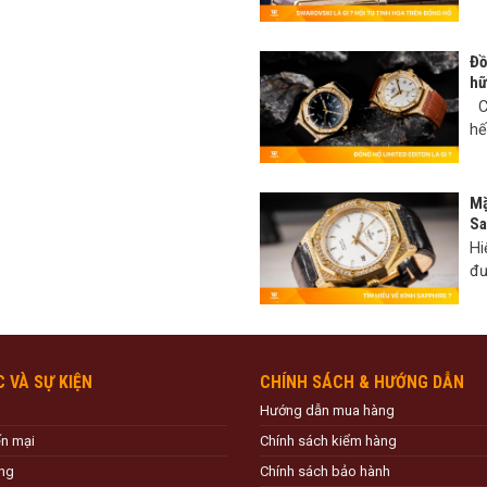
Đồ
hữ
Có
hế
Mặ
Sa
Hi
đư
C VÀ SỰ KIỆN
CHÍNH SÁCH & HƯỚNG DẪN
Hướng dẫn mua hàng
ến mại
Chính sách kiểm hàng
ng
Chính sách bảo hành