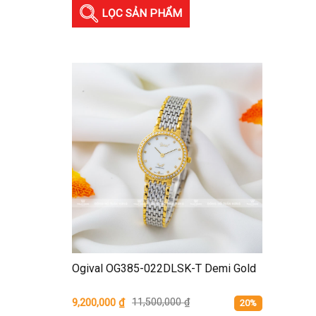
LỌC SẢN PHẨM
Ogival OG385-022DLSK-T Demi Gold
9,200,000
₫
11,500,000
₫
20%