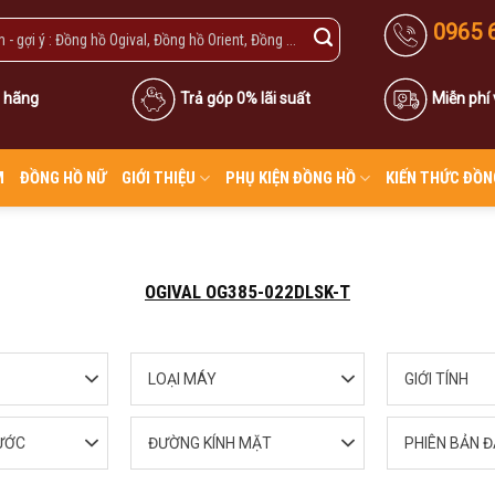
0965 
 hãng
Trả góp 0% lãi suất
Miễn phí
M
ĐỒNG HỒ NỮ
GIỚI THIỆU
PHỤ KIỆN ĐỒNG HỒ
KIẾN THỨC ĐỒN
OGIVAL OG385-022DLSK-T
LOẠI MÁY
GIỚI TÍNH
ƯỚC
ĐƯỜNG KÍNH MẶT
PHIÊN BẢN Đ