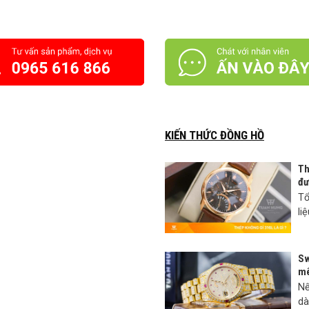
KIẾN THỨC ĐỒNG HỒ
Th
đư
Tổ
li
Sw
mê
Nế
dà