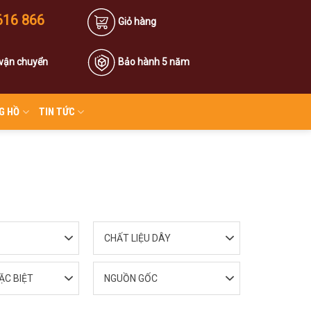
616 866
Giỏ hàng
 vận chuyển
Bảo hành 5 năm
G HỒ
TIN TỨC
CHẤT LIỆU DÂY
ẶC BIỆT
NGUỒN GỐC