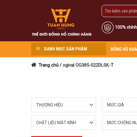
Skip
to
content
100% chính
DANH MỤC SẢN PHẨM
ĐỒNG HỒ NA
Trang chủ
/
ogival OG385-022DLSK-T
THƯƠNG HIỆU
MỨC GIÁ
CHẤT LIỆU MẶT KÍNH
MỨC CHỐNG N