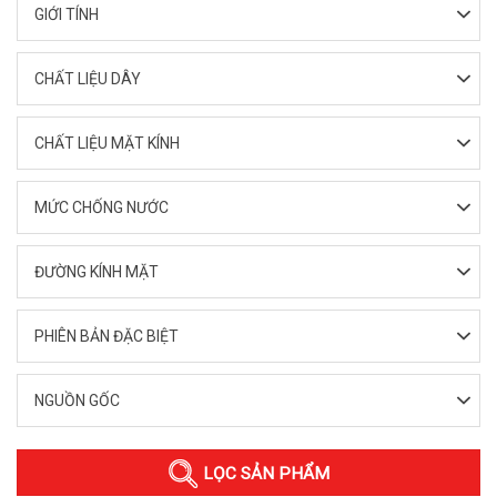
GIỚI TÍNH
CHẤT LIỆU DÂY
CHẤT LIỆU MẶT KÍNH
MỨC CHỐNG NƯỚC
ĐƯỜNG KÍNH MẶT
PHIÊN BẢN ĐẶC BIỆT
NGUỒN GỐC
LỌC SẢN PHẨM