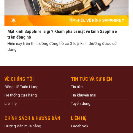
Mặt kính Sapphire là gì ? Khám phá bí mật về kính Sapphire
trên đồng hồ
Hiện nay trên thị trường đồng hồ có 3 loại kính thường được sử
dụng...
VỀ CHÚNG TÔI
TIN TỨC VÀ SỰ KIỆN
Đồng Hồ Tuấn Hưng
Tin tức
Hệ thống cửa hàng
Tin khuyến mại
Liên hệ
Tuyển dụng
CHÍNH SÁCH & HƯỚNG DẪN
LIÊN HỆ
Hướng dẫn mua hàng
Facebook