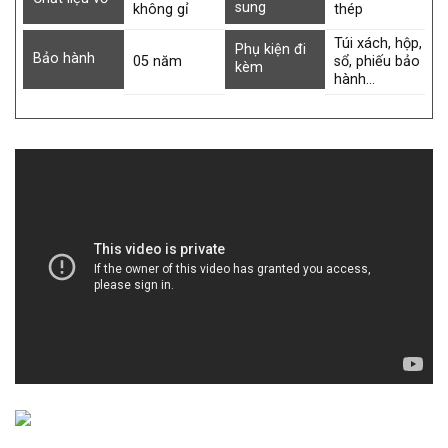
sung
không gỉ
thép
Túi xách, hộp,
Phụ kiện đi
Bảo hành
05 năm
sổ, phiếu bảo
kèm
hành…