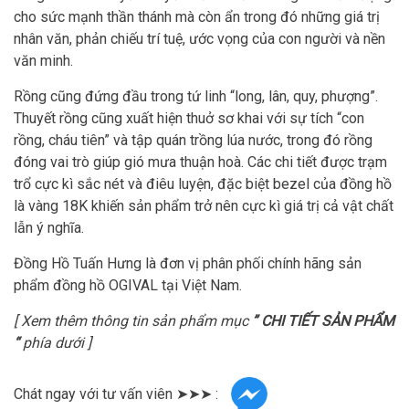
cho sức mạnh thần thánh mà còn ẩn trong đó những giá trị
nhân văn, phản chiếu trí tuệ, ước vọng của con người và nền
văn minh.
Rồng cũng đứng đầu trong tứ linh “long, lân, quy, phượng”.
Thuyết rồng cũng xuất hiện thuở sơ khai với sự tích “con
rồng, cháu tiên” và tập quán trồng lúa nước, trong đó rồng
đóng vai trò giúp gió mưa thuận hoà. Các chi tiết được trạm
trổ cực kì sắc nét và điêu luyện, đặc biệt bezel của đồng hồ
là vàng 18K khiến sản phẩm trở nên cực kì giá trị cả vật chất
lẫn ý nghĩa.
Đồng Hồ Tuấn Hưng là đơn vị phân phối chính hãng sản
phẩm đồng hồ OGIVAL tại Việt Nam.
[ Xem thêm thông tin sản phẩm mục
” CHI TIẾT SẢN PHẨM
“
phía dưới ]
Chát ngay với tư vấn viên ➤➤➤ :