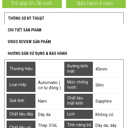
THÔNG SỐ KỸ THUẬT
CHI TIẾT SẢN PHẨM
VIDEO REVIEW SẢN PHẨM
HƯỚNG DẪN SỬ DỤNG & BẢO HÀNH
Đường kính
Thương hiệu
40mm
mặt
Mức chống
Automatic (
Loại máy
50m
nước
cơ tự động )
Chất liệu
Giới tính
Nam
Sapphire
mặt kính
Chất liệu dây
Lịch
Dây da
Không có
Tính năng bổ
Thép 316L
Dây da, dây
Chất liệu vỏ