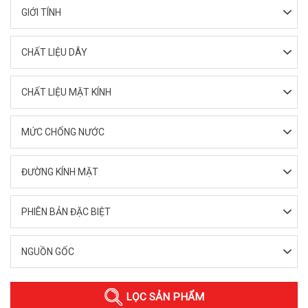
GIỚI TÍNH
CHẤT LIỆU DÂY
CHẤT LIỆU MẶT KÍNH
MỨC CHỐNG NƯỚC
ĐƯỜNG KÍNH MẶT
PHIÊN BẢN ĐẶC BIỆT
NGUỒN GỐC
LỌC SẢN PHẨM