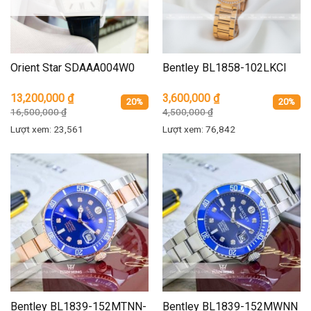
Orient Star SDAAA004W0
Bentley BL1858-102LKCI
13,200,000
₫
3,600,000
₫
20%
20%
16,500,000
₫
4,500,000
₫
Lượt xem: 23,561
Lượt xem: 76,842
Bentley BL1839-152MTNN-
Bentley BL1839-152MWNN