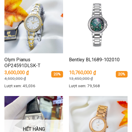
Olym Pianus
Bentley BL1689-102010
OP24591DLSK-T
3,600,000
₫
10,760,000
₫
20%
20%
4,500,000
₫
13,450,000
₫
Lượt xem: 45,036
Lượt xem: 79,568
HẾT HÀNG