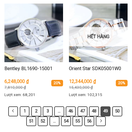
HẾT HÀNG
Bentley BL1690-15001
Orient Star SDK05001W0
6,248,000
₫
12,344,000
₫
20%
20%
7,810,000
₫
15,430,000
₫
Lượt xem: 68,201
Lượt xem: 102,315
1
2
3
…
46
47
48
49
50
51
52
…
54
55
56