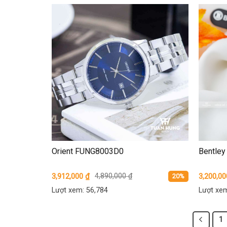
Orient FUNG8003D0
Bentle
3,912,000
₫
4,890,000
₫
3,200,0
20%
Lượt xem: 56,784
Lượt xem
1