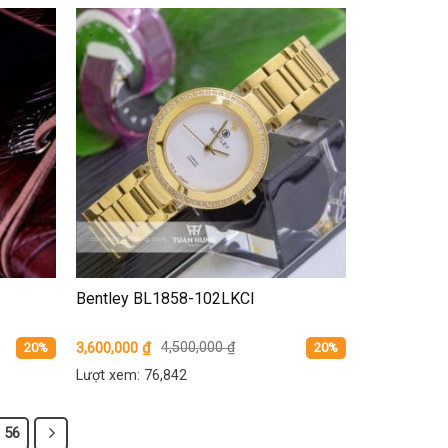
Bentley BL1858-102LKCI
3,600,000
₫
4,500,000
₫
20%
20%
Lượt xem: 76,842
56