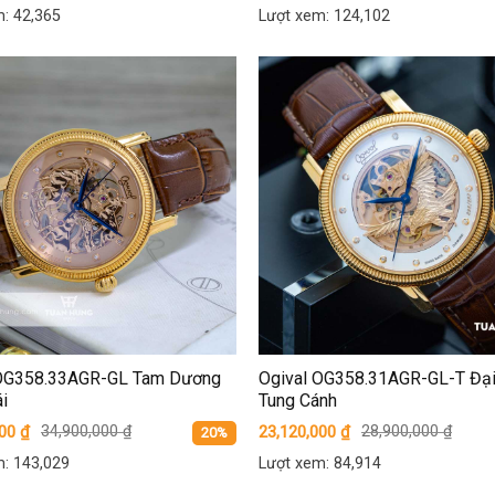
: 42,365
Lượt xem: 124,102
 OG358.33AGR-GL Tam Dương
Ogival OG358.31AGR-GL-T Đạ
i
Tung Cánh
000
₫
34,900,000
₫
23,120,000
₫
28,900,000
₫
20%
: 143,029
Lượt xem: 84,914