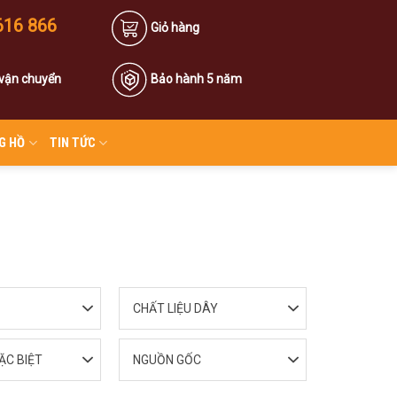
616 866
Giỏ hàng
 vận chuyển
Bảo hành 5 năm
G HỒ
TIN TỨC
CHẤT LIỆU DÂY
ẶC BIỆT
NGUỒN GỐC