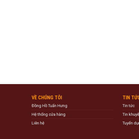
VỀ CHÚNG TÔI
TIN TỨ
Đồng Hồ Tuấn Hưng
Tin tức
Hệ thống cửa hàng
Tin khuy
Liên hệ
Tuyển dụ