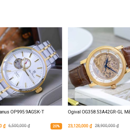
ianus OP995.9AGSK-T
Ogival OG358.53A42GR-GL M
00
₫
6,500,000
₫
23,120,000
₫
28,900,000
₫
20%