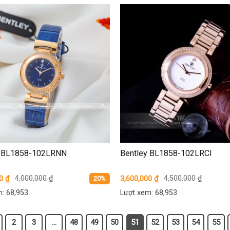
y BL1858-102LRNN
Bentley BL1858-102LRCI
00
₫
4,000,000
₫
3,600,000
₫
4,500,000
₫
20%
: 68,953
Lượt xem: 68,953
2
3
…
48
49
50
51
52
53
54
55