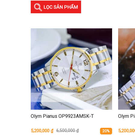
LỌC SẢN PHẨM
Olym Pianus OP9923AMSK-T
Olym P
5,200,000
₫
6,500,000
₫
5,200,0
20%