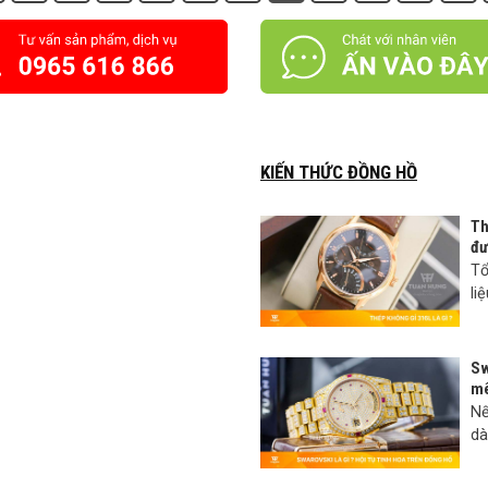
KIẾN THỨC ĐỒNG HỒ
Th
đư
Tổ
li
Sw
mê
Nế
dà