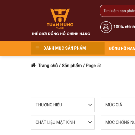
Skip
to
content
100% chính
DANH MỤC SẢN PHẨM
ĐỒNG HỒ NA
Trang chủ
/
Sản phẩm
/
Page 51
THƯƠNG HIỆU
MỨC GIÁ
CHẤT LIỆU MẶT KÍNH
MỨC CHỐNG N