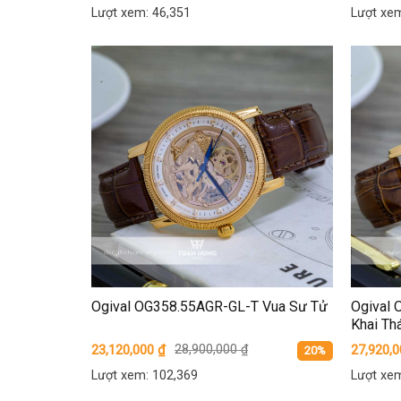
Lượt xem: 46,351
Lượt xem
Ogival OG358.55AGR-GL-T Vua Sư Tử
Ogival
Khai Thá
23,120,000
₫
28,900,000
₫
27,920,
20%
Lượt xem: 102,369
Lượt xem