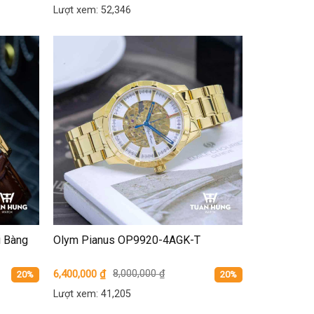
Lượt xem: 52,346
i Bàng
Olym Pianus OP9920-4AGK-T
6,400,000
₫
8,000,000
₫
20%
20%
Lượt xem: 41,205