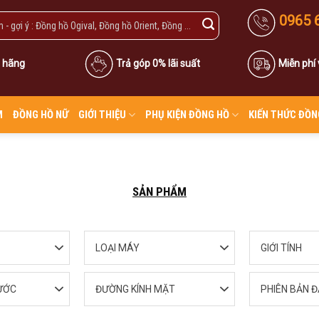
0965 
 hãng
Trả góp 0% lãi suất
Miễn phí
M
ĐỒNG HỒ NỮ
GIỚI THIỆU
PHỤ KIỆN ĐỒNG HỒ
KIẾN THỨC ĐỒN
SẢN PHẨM
LOẠI MÁY
GIỚI TÍNH
ƯỚC
ĐƯỜNG KÍNH MẶT
PHIÊN BẢN Đ