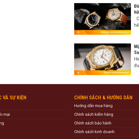
Đồ
hữ
Có
hế
Mặ
Sa
Hi
đư
C VÀ SỰ KIỆN
CHÍNH SÁCH & HƯỚNG DẪN
Hướng dẫn mua hàng
ến mại
Chính sách kiểm hàng
ng
Chính sách bảo hành
Chính sách kinh doanh