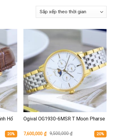
ãnh Hổ
Ogival OG1930-6MSR T Moon Pharse
7,600,000
₫
9,500,000
₫
20%
20%