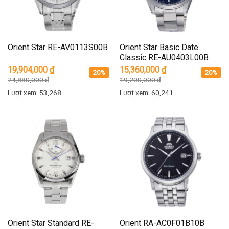
Orient Star RE-AV0113S00B
Orient Star Basic Date
Classic RE-AU0403L00B
19,904,000
₫
15,360,000
₫
20%
20%
24,880,000
₫
19,200,000
₫
Lượt xem: 53,268
Lượt xem: 60,241
Orient Star Standard RE-
Orient RA-AC0F01B10B