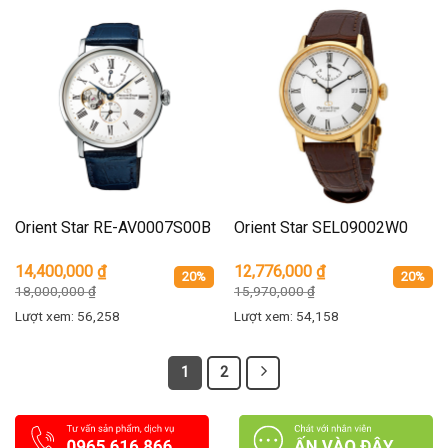
Orient Star RE-AV0007S00B
Orient Star SEL09002W0
14,400,000
₫
12,776,000
₫
20%
20%
18,000,000
₫
15,970,000
₫
Lượt xem: 56,258
Lượt xem: 54,158
1
2