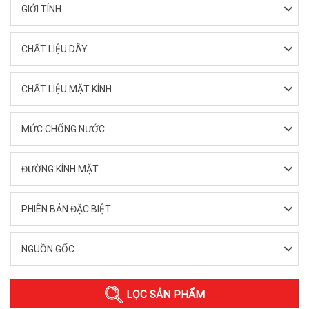
GIỚI TÍNH
CHẤT LIỆU DÂY
CHẤT LIỆU MẶT KÍNH
MỨC CHỐNG NƯỚC
ĐƯỜNG KÍNH MẶT
PHIÊN BẢN ĐẶC BIỆT
NGUỒN GỐC
LỌC SẢN PHẨM