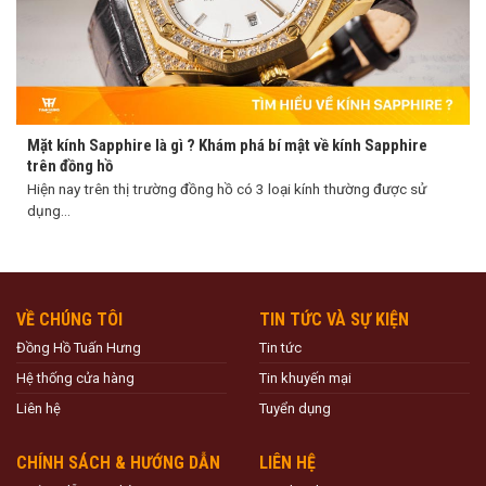
Mặt kính Sapphire là gì ? Khám phá bí mật về kính Sapphire
trên đồng hồ
Hiện nay trên thị trường đồng hồ có 3 loại kính thường được sử
dụng...
VỀ CHÚNG TÔI
TIN TỨC VÀ SỰ KIỆN
Đồng Hồ Tuấn Hưng
Tin tức
Hệ thống cửa hàng
Tin khuyến mại
Liên hệ
Tuyển dụng
CHÍNH SÁCH & HƯỚNG DẪN
LIÊN HỆ