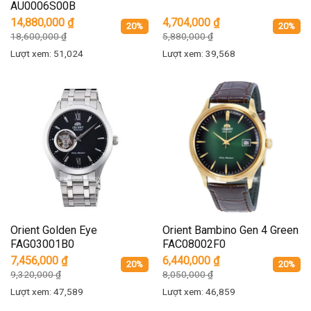
AU0006S00B
14,880,000
₫
4,704,000
₫
20%
20%
18,600,000
₫
5,880,000
₫
Lượt xem: 51,024
Lượt xem: 39,568
Orient Golden Eye
Orient Bambino Gen 4 Green
FAG03001B0
FAC08002F0
7,456,000
₫
6,440,000
₫
20%
20%
9,320,000
₫
8,050,000
₫
Lượt xem: 47,589
Lượt xem: 46,859