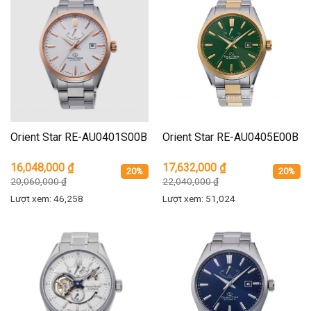
Orient Star RE-AU0401S00B
Orient Star RE-AU0405E00B
16,048,000
₫
17,632,000
₫
20%
20%
20,060,000
₫
22,040,000
₫
Lượt xem: 46,258
Lượt xem: 51,024